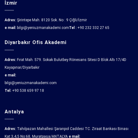
İzmir
Adres:
Şirintepe Mah. 8120 Sok. No : 9 Çiğli/İzmir
e mail:
bilgi@yeniuzmanakademi.com
Tel :
+90 232 332 27 65
Diyarbakır Ofis Akademi
Adres:
Fırat Mah. 579. Sokak Bulutbey Rönesans Sitesi D Blok Altı 17/4D
Kayapınar/Diyarbakır
e mail:
bilgi@yeniuzmanakademi.com
Tel:
+90 538 659 97 18
Antalya
Adres:
Tahılpazarı Mahallesi Şaranpol Caddesi TC. Ziraat Bankası Binası
Kat:3,4,5 No:68, Muratpaşa/ANTALYA
e mail: