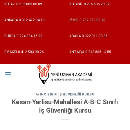
Skip
İST.AV.
0 212 809 65 89
İST.AND.
0 216 606 29 32
to
content
ANKARA
0 312 472 04 10
İZMİR
0 232 329 09 10
BURSA
0 224 334 15 98
ADANA
0 322 911 03 86
D.BAKIR
0 412 503 90 26
ANTALYA
0 242 606 14 55
A-B-C SINIFI İŞ GÜVENLIĞI KURSU
Kesan-Yerlisu-Mahallesi A-B-C Sınıfı
İş Güvenliği Kursu