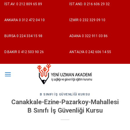
Skip
İST.AV.
0 212 809 65 89
İST.AND.
0 216 606 29 32
to
content
ANKARA
0 312 472 04 10
İZMİR
0 232 329 09 10
BURSA
0 224 334 15 98
ADANA
0 322 911 03 86
D.BAKIR
0 412 503 90 26
ANTALYA
0 242 606 14 55
B SINIFI İŞ GÜVENLIĞI KURSU
Canakkale-Ezine-Pazarkoy-Mahallesi
B Sınıfı İş Güvenliği Kursu